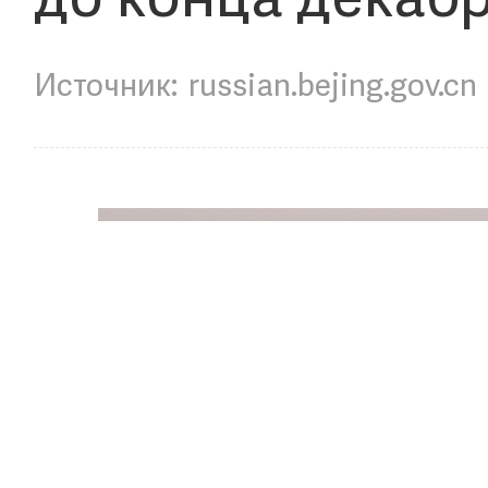
до конца декаб
russian.bejing.gov.cn