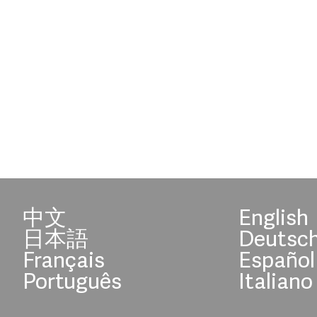
中文
English
日本語
Deutsc
Français
Español
Português
Italiano