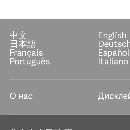
中文
English
日本語
Deutsc
Français
Español
Português
Italiano
О нас
Дискле