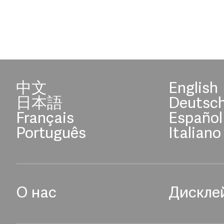
中文
English
日本語
Deutsc
Français
Español
Português
Italiano
О нас
Дискле