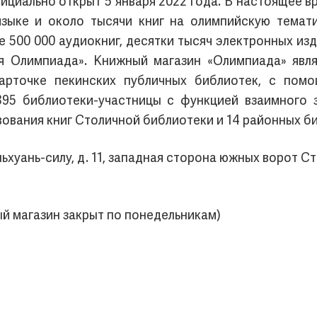
иально открыт 5 января 2022 года. В настоящее вр
языке и около тысячи книг на олимпийскую темати
ее 500 000 аудиокниг, десятки тысяч электронных и
яя Олимпиада». Книжный магазин «Олимпиада» явля
арточке пекинских публичных библиотек, с помо
395 библиотеки-участницы с функцией взаимного з
ования книг Столичной библиотеки и 14 районных би
саньхуань-силу, д. 11, западная сторона южных ворот
ый магазин закрыт по понедельникам)