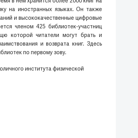
емя в нем хранится более 2000 книг на
ку на иностранных языках. Он также
зданий и высококачественные цифровые
ется членом 425 библиотек-участниц
щю которой читатели могут брать и
аимствования и возврата книг. Здесь
блиотек по первому зову.
 Столичного института физической