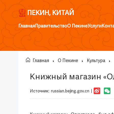
ПЕКИН, КИТАЙ
Главная
Правительство
О Пекине
Услуги
Конт
Главная
О Пекине
Культура
Книжный магазин «О
Источник:
russian.bejing.gov.cn
|