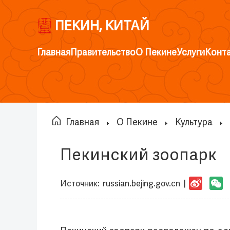
ПЕКИН, КИТАЙ
Главная
Правительство
О Пекине
Услуги
Конт
Главная
О Пекине
Культура
Пекинский зоопарк
Источник:
russian.bejing.gov.cn
|