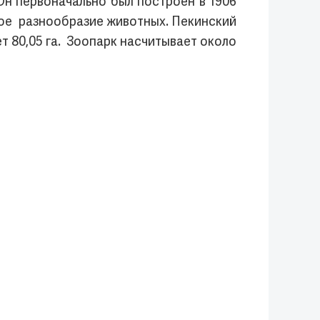
 Он первоначально был построен в 1906
шое разнообразие животных. Пекинский
т 80,05 га. Зоопарк насчитывает около