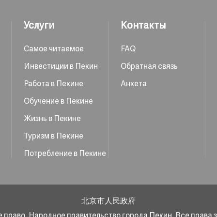
Услуги
Контакты
Самое читаемое
FAQ
Инвестиции в Пекин
Обратная связь
Работа в Пекине
Анкета
Обучение в Пекине
Жизнь в Пекине
Туризм в Пекине
Потребление в Пекине
北京市人民政府
 право. Народное правительство города Пекин. Все права