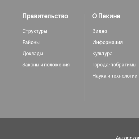
Правительство
О Пекине
Структуры
Видео
Районы
Информация
Доклады
Культура
Законы и положения
Города-побратимы
Наука и технологии
Авторское