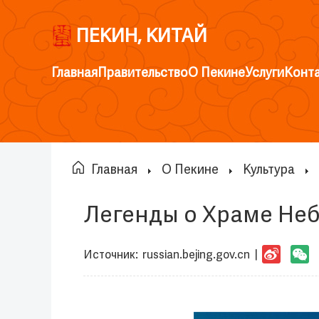
ПЕКИН, КИТАЙ
Главная
Правительство
О Пекине
Услуги
Конт
Главная
О Пекине
Культура
Легенды о Храме Не
Источник:
russian.bejing.gov.cn
|