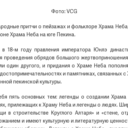
Фото: VCG
ародные притчи о пейзажах и фольклоре Храма Неба,
оне Храма Неба на юге Пекина.
 в 18-м году правления императора Юнлэ династи
я проведения обрядов большого жертвоприношения 
ли один другого, и придания о Храме Неба пополн
 достопримечательностях и памятниках, связанных с
нной пекинской культуры.
бя пять основных тем: легенды о создании Храма 
иях, прилежащих к Храму Неба и легенды о людях. Ш
щи в строительстве Круглого Алтаря» и «стене, о
ржанием и имеют культурную и литературную ценност