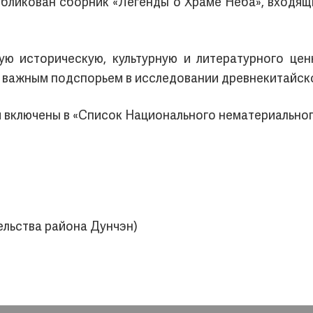
убликован сборник «Легенды о Храме Неба», входя
ю историческую, культурную и литературного ценн
я важным подспорьем в исследовании древнекитайс
и включены в «Список Национального нематериальног
льства района Дунчэн)