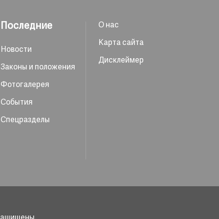
Последние
О нас
Карта сайта
Новости
Дисклеймер
Законы и положения
Фотогалерея
События
Спецразделы
 защищены.